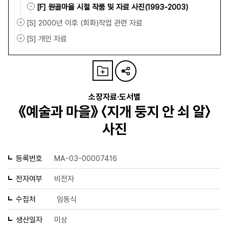
[F] 원골마을 시절 작품 및 자료 사진(1993-2003)
[S] 2000년 이후 (회화)작업 관련 자료
[S] 개인 자료
소장자료·도서별
《예술과 마을》 〈지개 둥지 안 쇠 알〉
사진
등록번호
MA-03-00007416
전자여부
비전자
수집처
임동식
생산일자
미상