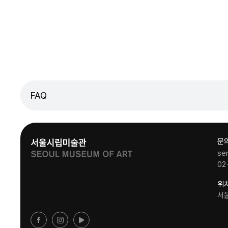
FAQ
문
se
02
위
서