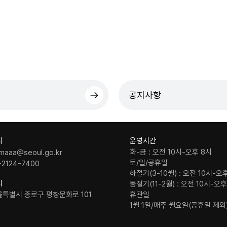
공지사항
의
운영시간
화-금 : 오전 10시-오후 8시
maaa@seoul.go.kr
토/일/공휴일
-2124-7400
하절기(3-10월) : 오전 10시-오
치
동절기(11-2월) : 오전 10시-오
울특별시 종로구 평창문화로 101
휴관일
1월 1일/매주 월요일(공휴일 제외