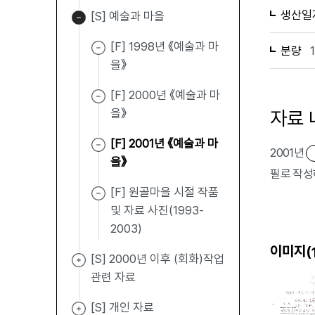
생산일
[S] 예술과 마을
[F] 1998년 《예술과 마
분량
을》
[F] 2000년 《예술과 마
을》
자료 
[F] 2001년 《예술과 마
2001년
을》
필로 작성
[F] 원골마을 시절 작품
및 자료 사진(1993-
2003)
이미지(
[S] 2000년 이후 (회화)작업
관련 자료
[S] 개인 자료