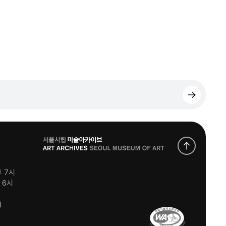
로
고
후 7시
후 6시
)