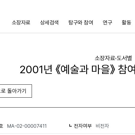
소장자료
상세검색
탐구와 참여
연구
활동
검색
소장자료·도서별
2001년 《예술과 마을》 
로 돌아가기
URL 복사
화면인쇄
호
MA-02-00007411
전자여부
비전자