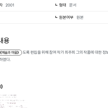
자
2001
형태
문서
1
원본여부
원본
내용
도록 편집을 위해 참여 작가 최주희 그의 작품에 대한 정보
《예술과 마을》
하였다.
)
1