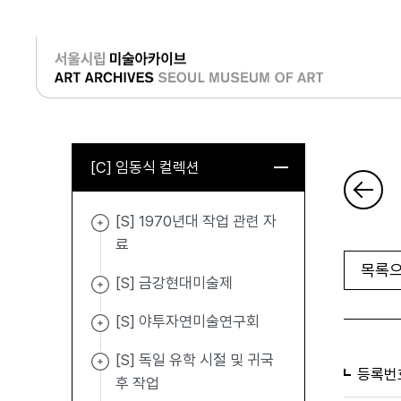
로그인
[C] 임동식 컬렉션
[S] 1970년대 작업 관련 자
료
목록으
[S] 금강현대미술제
[S] 야투자연미술연구회
[S] 독일 유학 시절 및 귀국
등록번
후 작업