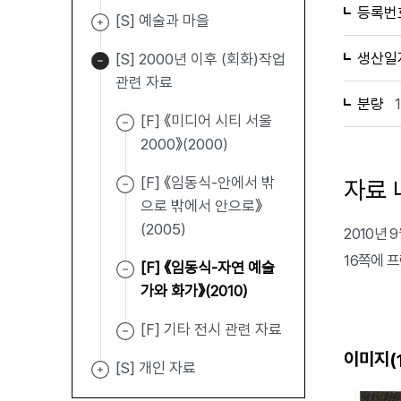
등록번
[S] 예술과 마을
생산일
[S] 2000년 이후 (회화)작업
관련 자료
분량
[F] 《미디어 시티 서울
2000》(2000)
[F] 《임동식-안에서 밖
자료 
으로 밖에서 안으로》
(2005)
2010년 
16쪽에 
[F] 《임동식-자연 예술
가와 화가》(2010)
[F] 기타 전시 관련 자료
이미지(
[S] 개인 자료