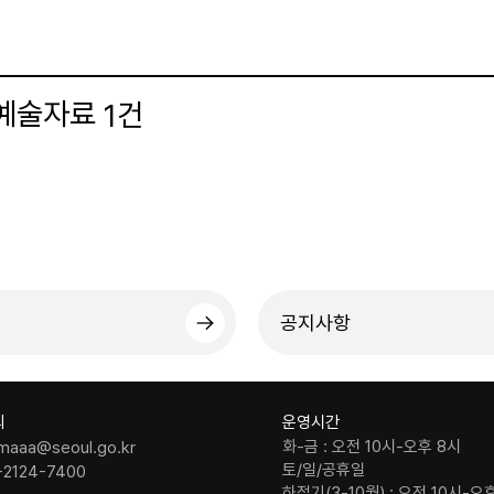
 예술자료
건
1
더보기
공지사항
의
운영시간
화-금 : 오전 10시-오후 8시
maaa@seoul.go.kr
토/일/공휴일
-2124-7400
하절기(3-10월) : 오전 10시-오