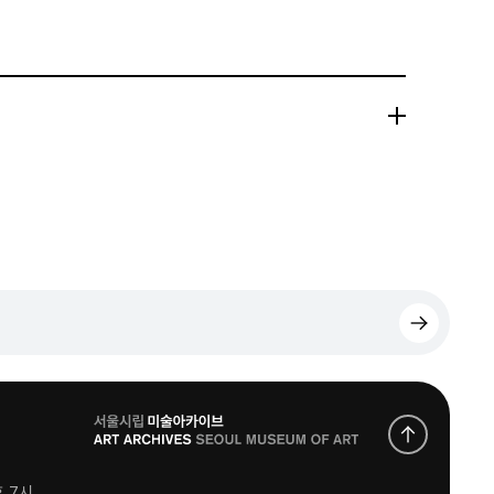
로
고
후 7시