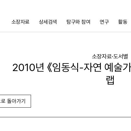
소장자료
상세검색
탐구와 참여
연구
활동
검색
소장자료·도서별
2010년 《임동식-자연 예술가
랩
로 돌아가기
URL 복사
화면인쇄