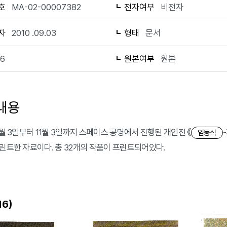
호
MA-02-00007382
전자여부
비전자
자
2010 .09.03
형태
문서
16
원본여부
원본
내용
9월 3일부터 11월 3일까지 스페이스 공명에서 진행된 개인전 《
임동식
프린트한 자료이다. 총 32개의 작품이 프린트되어있다.
)
16