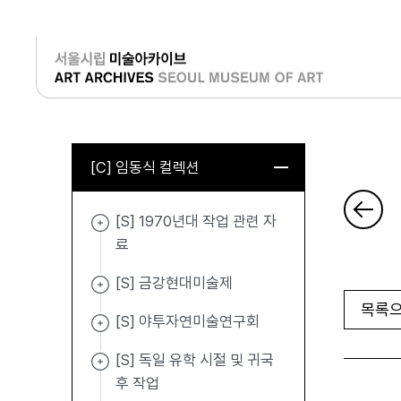
로그인
[C] 임동식 컬렉션
[S] 1970년대 작업 관련 자
료
[S] 금강현대미술제
목록으
[S] 야투자연미술연구회
[S] 독일 유학 시절 및 귀국
후 작업