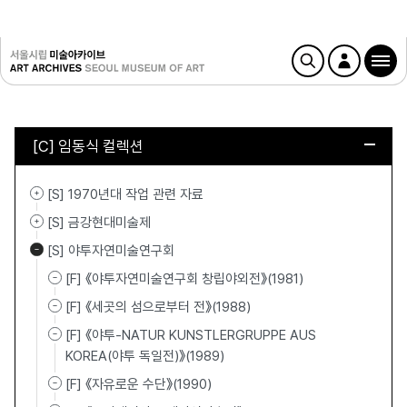
[C] 임동식 컬렉션
[S] 1970년대 작업 관련 자료
[S] 금강현대미술제
[S] 야투자연미술연구회
[F] 《야투자연미술연구회 창립야외전》(1981)
[F] 《세곳의 섬으로부터 전》(1988)
[F] 《야투-NATUR KUNSTLERGRUPPE AUS
KOREA(야투 독일전)》(1989)
[F] 《자유로운 수단》(1990)