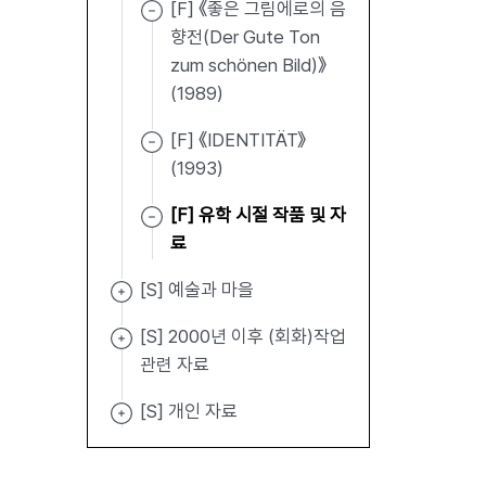
[F] 《좋은 그림에로의 음
향전(Der Gute Ton
zum schönen Bild)》
(1989)
[F] 《IDENTITÄT》
(1993)
[F] 유학 시절 작품 및 자
료
[S] 예술과 마을
[S] 2000년 이후 (회화)작업
관련 자료
[S] 개인 자료