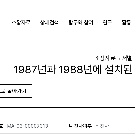
소장자료
상세검색
탐구와 참여
연구
활동
검색
소장자료·도서별
1987년과 1988년에 설치된
로 돌아가기
URL 복사
화면인쇄
호
MA-03-00007313
전자여부
비전자