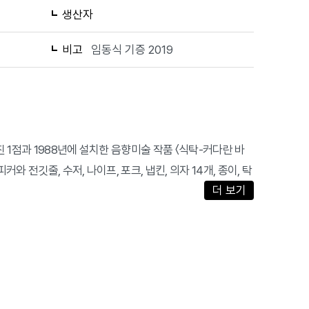
생산자
비고
임동식 기증 2019
 1점과 1988년에 설치한 음향미술 작품 〈식탁-커다란 바
와 전깃줄, 수저, 나이프, 포크, 냅킨, 의자 14개, 종이, 탁
더 보기