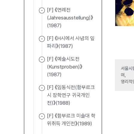
[F] 《연례전
(Jahresausstellung)》
(1987)
[F] 《H시에서 사념의 잎
파리》(1987)
[F] 《예술시도전
(Kunstproben)》
서울시립
(1987)
며,
영리적
[F] 《임동식전(함부르크
시 장학연구 귀국개인
전)》(1988)
[F] 《함부르크 미술대 학
위취득 개인전》(1989)