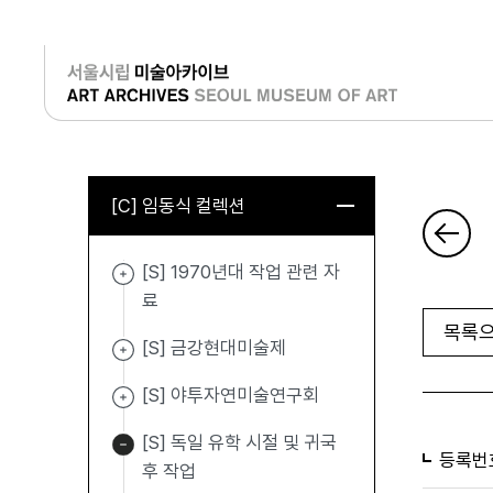
로그인
[C] 임동식 컬렉션
[S] 1970년대 작업 관련 자
료
목록으
[S] 금강현대미술제
[S] 야투자연미술연구회
[S] 독일 유학 시절 및 귀국
등록번
후 작업