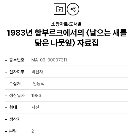
소장자료·도서별
1983년 함부르크에서의 〈날으는 새를
닮은 나뭇잎〉 자료집
등록번호
MA-03-00007311
전자여부
비전자
수집처
임동식
생산일자
1983
형태
사진
생산자
분량
2