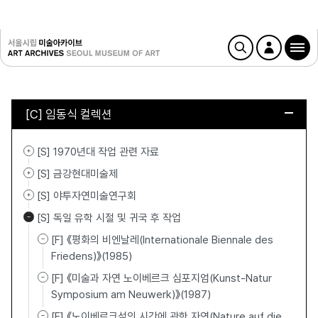
[C] 임동식 컬렉션
[S] 1970년대 작업 관련 자료
[S] 금강현대미술제
[S] 야투자연미술연구회
[S] 독일 유학 시절 및 귀국 후 작업
[F] 《평화의 비엔날레(Internationale Biennale des
Friedens)》(1985)
[F] 《미술과 자연 노이베르크 심포지엄(Kunst-Natur
Symposium am Neuwerk)》(1987)
[F] 《노이베르크섬의 시간에 관한 자연(Nature auf die