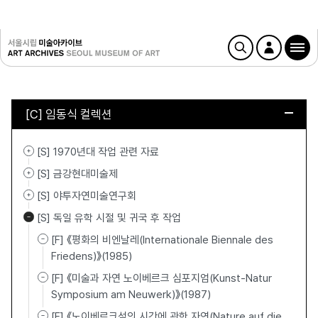
[C] 임동식 컬렉션
[S] 1970년대 작업 관련 자료
[S] 금강현대미술제
[S] 야투자연미술연구회
[S] 독일 유학 시절 및 귀국 후 작업
[F] 《평화의 비엔날레(Internationale Biennale des
Friedens)》(1985)
[F] 《미술과 자연 노이베르크 심포지엄(Kunst-Natur
Symposium am Neuwerk)》(1987)
[F] 《노이베르크섬의 시간에 관한 자연(Nature auf die