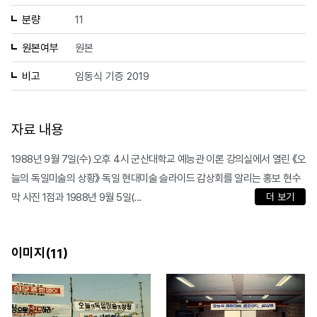
분량
11
원본여부
원본
비고
임동식 기증 2019
자료 내용
1988년 9월 7일(수) 오후 4시 군산대학교 예능관 이론 강의실에서 열린 《오
늘의 독일미술의 상황》 독일 현대미술 슬라이드 감상회를 알리는 홍보 현수
막 사진 1점과 1988년 9월 5일(...
더 보기
이미지(
)
11