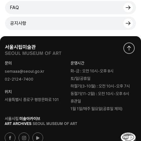
FAQ
공지사항
문의
운영시간
화-금 : 오전 10시-오후 8시
semaaa@seoul.go.kr
토/일/공휴일
02-2124-7400
하절기(3-10월) : 오전 10시-오후 7시
위치
동절기(11-2월) : 오전 10시-오후 6시
서울특별시 종로구 평창문화로 101
휴관일
1월 1일/매주 월요일(공휴일 제외)
로
고