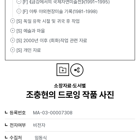
[F] 《금강에서의 국제자연미술전》(1991~1995)
[F] 야투 야외현장미술 기록(1981-1998)
[S] 독일 유학 시절 및 귀국 후 작업
[S] 예술과 마을
[S] 2000년 이후 (회화)작업 관련 자료
[S] 개인 자료
소장자료·도서별
조충현의 드로잉 작품 사진
등록번호
MA-03-00007308
전자여부
비전자
수집처
임동식