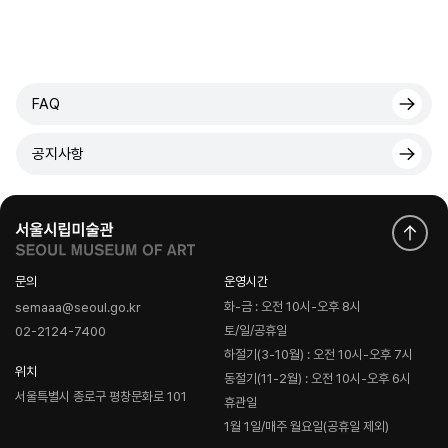
FAQ
공지사항
문의
운영시간
화-금 : 오전 10시-오후 8시
semaaa@seoul.go.kr
토/일/공휴일
02-2124-7400
하절기(3-10월) : 오전 10시-오후 7시
위치
동절기(11-2월) : 오전 10시-오후 6시
서울특별시 종로구 평창문화로 101
휴관일
1월 1일/매주 월요일(공휴일 제외)