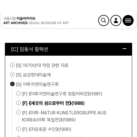
[C] 임동식 컬렉션
[S] 1970년대 작업 관련 자료
[S] 금강현대미술제
[S] 야투자연미술연구회
[F] 《야투자연미술연구회 창립야외전》(1981)
[F] 《세곳의 섬으로부터 전》(1988)
[F] 《야투-NATUR KUNSTLERGRUPPE AUS
KOREA(야투 독일전)》(1989)
[F] 《자유로운 수단》(1990)