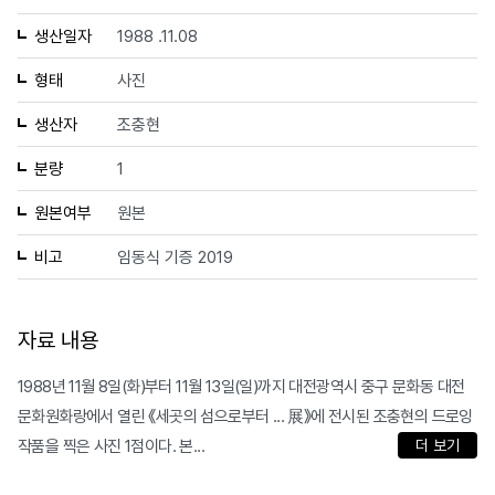
생산일자
1988 .11.08
형태
사진
생산자
조충현
분량
1
원본여부
원본
비고
임동식 기증 2019
자료 내용
1988년 11월 8일(화)부터 11월 13일(일)까지 대전광역시 중구 문화동 대전
문화원화랑에서 열린 《세곳의 섬으로부터 ... 展》에 전시된 조충현의 드로잉
작품을 찍은 사진 1점이다. 본...
더 보기