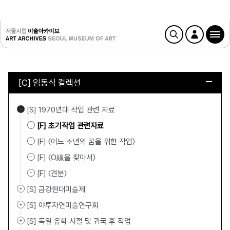
[C] 임동식 컬렉션
[S] 1970년대 작업 관련 자료
[F] 초기작업 관련자료
[F] 〈어느 소년의 꿈을 위한 작업〉
[F] 〈O線을 찾아서〉
[F] 〈견분〉
[S] 금강현대미술제
[S] 야투자연미술연구회
[S] 독일 유학 시절 및 귀국 후 작업