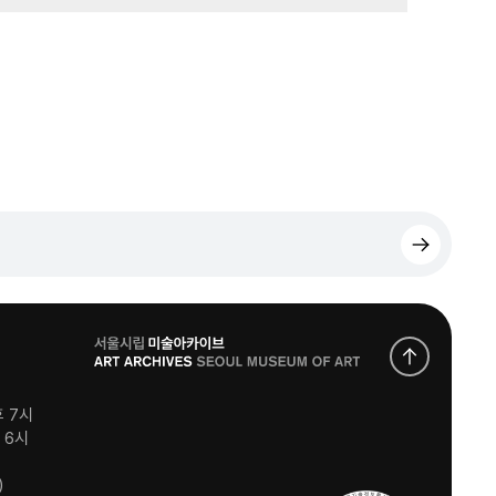
로
고
후 7시
후 6시
)