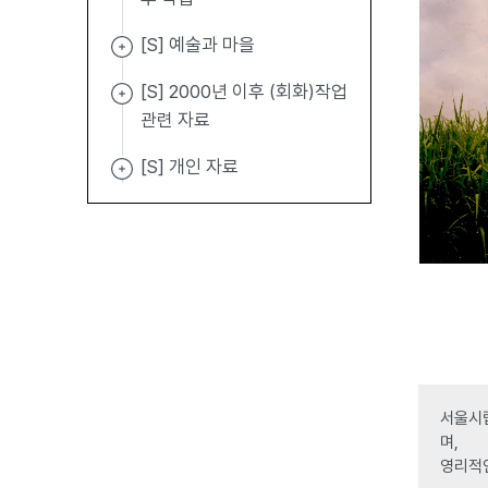
[S] 예술과 마을
[S] 2000년 이후 (회화)작업
관련 자료
[S] 개인 자료
서울시립
며,
영리적