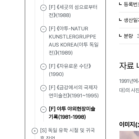
등록번
[F] 《세곳의 섬으로부터
전》(1988)
생산일
[F] 《야투-NATUR
분량
KUNSTLERGRUPPE
AUS KOREA(야투 독일
전)》(1989)
자료 
[F] 《자유로운 수단》
(1990)
1991년
[F] 《금강에서의 국제자
대〉의 사
연미술전》(1991~1995)
[F] 야투 야외현장미술
기록(1981-1998)
이미지(
[S] 독일 유학 시절 및 귀국
후 작업