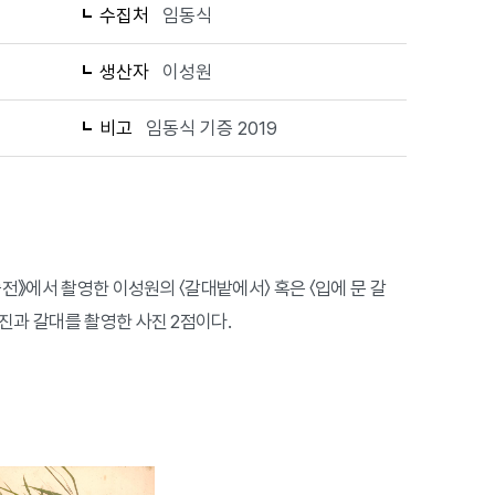
수집처
임동식
생산자
이성원
비고
임동식 기증 2019
술전》에서 촬영한 이성원의 〈갈대밭에서〉 혹은 〈입에 문 갈
진과 갈대를 촬영한 사진 2점이다.