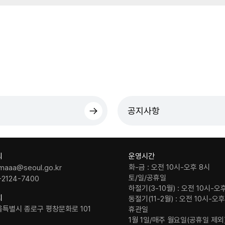
공지사항
의
운영시간
화-금 : 오전 10시-오후 8시
maaa@seoul.go.kr
토/일/공휴일
-2124-7400
하절기(3-10월) : 오전 10시-오
치
동절기(11-2월) : 오전 10시-오
울특별시 종로구 평창문화로 101
휴관일
1월 1일/매주 월요일(공휴일 제외