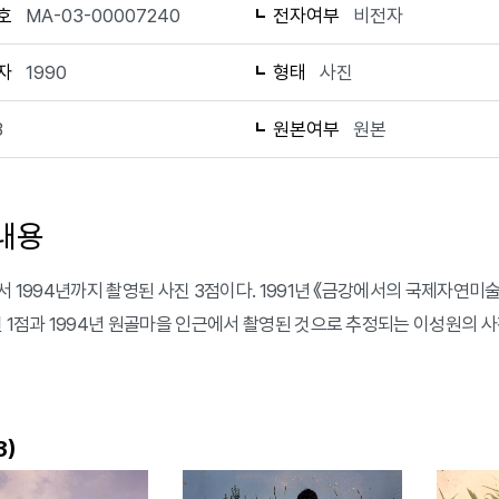
호
MA-03-00007240
전자여부
비전자
자
1990
형태
사진
3
원본여부
원본
내용
에서 1994년까지 촬영된 사진 3점이다. 1991년 《금강에서의 국제자연미
진 1점과 1994년 원골마을 인근에서 촬영된 것으로 추정되는 이성원의 사
)
3