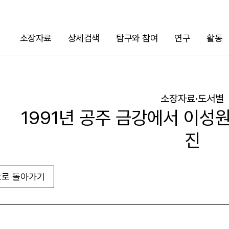
소장자료
상세검색
탐구와 참여
연구
활동
검색
소장자료·도서별
1991년 공주 금강에서 이성원
진
로 돌아가기
URL 복사
화면인쇄