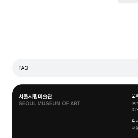
FAQ
문
se
02
위
서