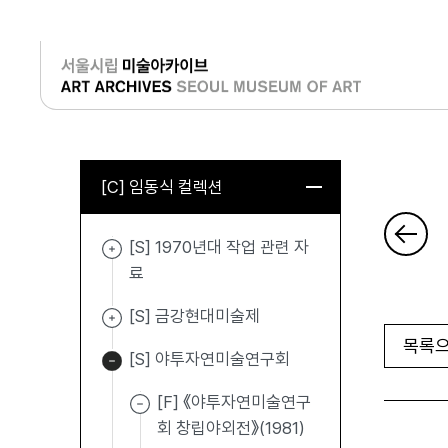
로그인
[C] 임동식 컬렉션
[S] 1970년대 작업 관련 자
료
[S] 금강현대미술제
목록으
[S] 야투자연미술연구회
[F] 《야투자연미술연구
회 창립야외전》(1981)