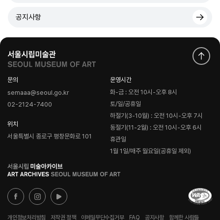
공지사항
문의
운영시간
화-금 : 오전 10시-오후 8시
semaaa@seoul.go.kr
토/일/공휴일
02-2124-7400
하절기(3-10월) : 오전 10시-오후 7시
위치
동절기(11-2월) : 오전 10시-오후 6시
서울특별시 종로구 평창문화로 101
휴관일
1월 1일/매주 월요일(공휴일 제외)
로
고
개인정보처리방침
저작권 정책
이메일무단수집거부
FAQ
공지사항
함께한 사람들