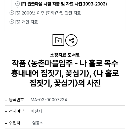
[F] 원골마을 시절 작품 및 자료 사진(1993-2003)
[S] 2000년 이후 (회화)작업 관련 자료
[S] 개인 자료
소장자료·도서별
작품 〈농촌마을입주 - 나 홀로 목수
흉내내어 집짓기, 꽃심기〉, 〈나 홀로
집짓기, 꽃심기〉의 사진
등록번호
MA-03-00007234
전자여부
비전자
수집처
임동식