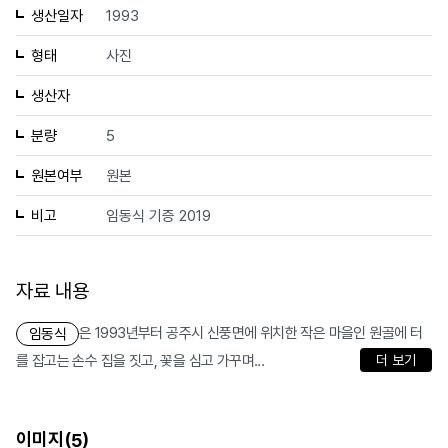
생산일자
1993
형태
사진
생산자
분량
5
원본여부
원본
비고
임동식 기증 2019
자료 내용
은 1993년부터 공주시 신풍면에 위치한 작은 마을인 원골에 터
임동식
를 잡고는 손수 집을 짓고, 꽃을 심고 가꾸며...
더 보기
이미지(
)
5