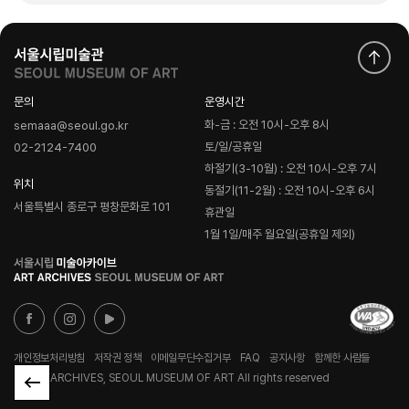
문의
운영시간
화-금 : 오전 10시-오후 8시
semaaa@seoul.go.kr
토/일/공휴일
02-2124-7400
하절기(3-10월) : 오전 10시-오후 7시
위치
동절기(11-2월) : 오전 10시-오후 6시
서울특별시 종로구 평창문화로 101
휴관일
1월 1일/매주 월요일(공휴일 제외)
로
고
개인정보처리방침
저작권 정책
이메일무단수집거부
FAQ
공지사항
함께한 사람들
© ART ARCHIVES, SEOUL MUSEUM OF ART All rights reserved