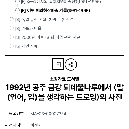
[F] 《금강에서의 국제자연미술전》(1991~1995)
[F] 야투 야외현장미술 기록(1981-1998)
[S] 독일 유학 시절 및 귀국 후 작업
[S] 예술과 마을
[S] 2000년 이후 (회화)작업 관련 자료
[S] 개인 자료
소장자료·도서별
1992년 공주 금강 되데울나루에서 〈말
(언어, 입)을 생각하는 드로잉〉의 사진
등록번호
MA-03-00007224
전자여부
비전자