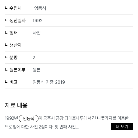
수집처
임동식
생산일자
1992
형태
사진
생산자
분량
2
원본여부
원본
비고
임동식 기증 2019
자료 내용
1992년
이 공주시 금강 되데울나루에서 긴 나뭇가지를 이용한
임동식
드로잉에 대한 사진 2점이다. 첫 번째 사진...
더 보기