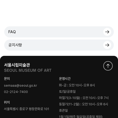
FAQ
공지사항
문의
운영시간
화-금 : 오전 10시-오후 8시
semaaa@seoul.go.kr
토/일/공휴일
02-2124-7400
하절기(3-10월) : 오전 10시-오후 7시
위치
동절기(11-2월) : 오전 10시-오후 6시
서울특별시 종로구 평창문화로 101
휴관일
1월 1일/매주 월요일(공휴일 제외)