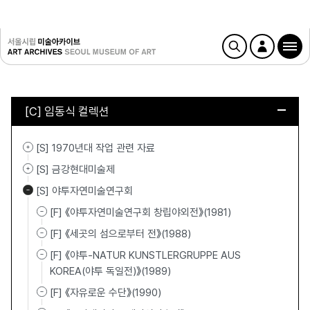
[C] 임동식 컬렉션
[S] 1970년대 작업 관련 자료
[S] 금강현대미술제
[S] 야투자연미술연구회
[F] 《야투자연미술연구회 창립야외전》(1981)
[F] 《세곳의 섬으로부터 전》(1988)
[F] 《야투-NATUR KUNSTLERGRUPPE AUS
KOREA(야투 독일전)》(1989)
[F] 《자유로운 수단》(1990)