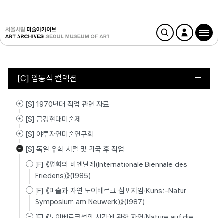
[C] 임동식 컬렉션
[S] 1970년대 작업 관련 자료
[S] 금강현대미술제
[S] 야투자연미술연구회
[S] 독일 유학 시절 및 귀국 후 작업
[F] 《평화의 비엔날레(Internationale Biennale des
Friedens)》(1985)
[F] 《미술과 자연 노이베르크 심포지엄(Kunst-Natur
Symposium am Neuwerk)》(1987)
[F] 《노이베르크섬의 시간에 관한 자연(Nature auf die