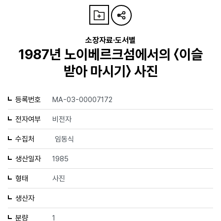
소장자료·도서별
1987년 노이베르크섬에서의 〈이슬
받아 마시기〉 사진
등록번호
MA-03-00007172
전자여부
비전자
수집처
임동식
생산일자
1985
형태
사진
생산자
분량
1