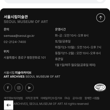
문의
운영시간
화-금 : 오전 10시-오후 8시
semaaa@seoul.go.kr
토/일/공휴일
02-2124-7400
하절기(3-10월) : 오전 10시-오후 7시
위치
동절기(11-2월) : 오전 10시-오후 6시
서울특별시 종로구 평창문화로 101
휴관일
1월 1일/매주 월요일(공휴일 제외)
로
고
개인정보처리방침
저작권 정책
이메일무단수집거부
FAQ
공지사항
함께한 사람들
© ART ARCHIVES, SEOUL MUSEUM OF ART All rights reserved