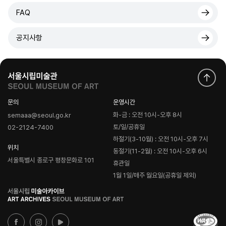
FAQ
공지사항
문의
운영시간
화-금 : 오전 10시-오후 8시
semaaa@seoul.go.kr
토/일/공휴일
02-2124-7400
하절기(3-10월) : 오전 10시-오후 7시
위치
동절기(11-2월) : 오전 10시-오후 6시
서울특별시 종로구 평창문화로 101
휴관일
1월 1일/매주 월요일(공휴일 제외)
로
고