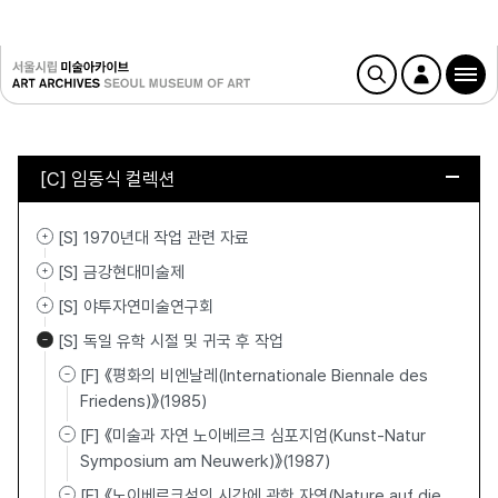
[C] 임동식 컬렉션
[S] 1970년대 작업 관련 자료
[S] 금강현대미술제
[S] 야투자연미술연구회
[S] 독일 유학 시절 및 귀국 후 작업
[F] 《평화의 비엔날레(Internationale Biennale des
Friedens)》(1985)
[F] 《미술과 자연 노이베르크 심포지엄(Kunst-Natur
Symposium am Neuwerk)》(1987)
[F] 《노이베르크섬의 시간에 관한 자연(Nature auf die