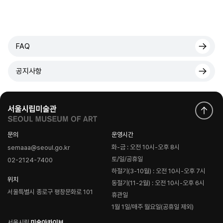
FAQ
공지사항
문의
운영시간
화-금 : 오전 10시-오후 8시
semaaa@seoul.go.kr
토/일/공휴일
02-2124-7400
하절기(3-10월) : 오전 10시-오후 7시
위치
동절기(11-2월) : 오전 10시-오후 6시
서울특별시 종로구 평창문화로 101
휴관일
1월 1일/매주 월요일(공휴일 제외)
로