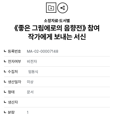
소장자료·도서별
《좋은 그림에로의 음향전》 참여
작가에게 보내는 서신
등록번호
MA-02-00007148
전자여부
비전자
수집처
임동식
생산일자
미상
형태
문서
생산자
분량
1