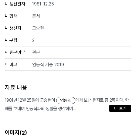
생산일자
1981 .12.25
형태
문서
생산자
고승현
분량
2
원본여부
원본
비고
임동식 기증 2019
자료 내용
1981년 12월 25일에 고승현이
에게 보낸 편지로 총 2쪽이다. 한
임동식
해를 보내며 임동식과의 생활을 생각하며...
더 보기
이미지(
)
2