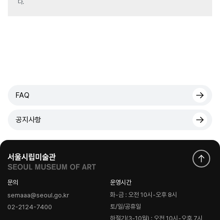
다.
FAQ
공지사항
문의
운영시간
화-금 : 오전 10시-오후 8시
semaaa@seoul.go.kr
토/일/공휴일
02-2124-7400
하절기(3-10월) : 오전 10시-오후 7시