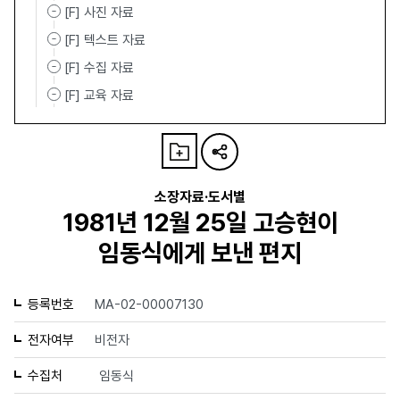
[F] 사진 자료
[F] 텍스트 자료
[F] 수집 자료
[F] 교육 자료
소장자료·도서별
1981년 12월 25일 고승현이
임동식에게 보낸 편지
등록번호
MA-02-00007130
전자여부
비전자
수집처
임동식