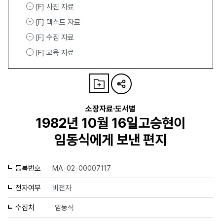
[F] 사진 자료
[F] 텍스트 자료
[F] 수집 자료
[F] 교육 자료
소장자료·도서별
1982년 10월 16일고승현이
임동식에게 보낸 편지
등록번호
MA-02-00007117
전자여부
비전자
수집처
임동식