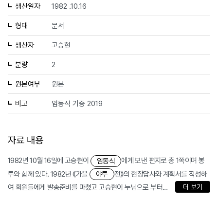
생산일자
1982 .10.16
형태
문서
생산자
고승현
분량
2
원본여부
원본
비고
임동식 기증 2019
자료 내용
1982년 10월 16일에 고승현이
에게 보낸 편지로 총 1쪽이며 봉
임동식
투와 함께 있다. 1982년 《가을
전》의 현장답사와 계획서를 작성하
야투
여 회원들에게 발송준비를 마쳤고 고승현이 누님으로 부터...
더 보기