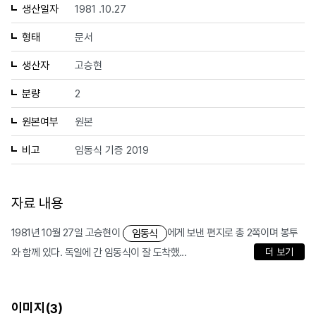
생산일자
1981 .10.27
형태
문서
생산자
고승현
분량
2
원본여부
원본
비고
임동식 기증 2019
자료 내용
1981년 10월 27일 고승현이
에게 보낸 편지로 총 2쪽이며 봉투
임동식
와 함께 있다. 독일에 간 임동식이 잘 도착했...
더 보기
이미지(
)
3