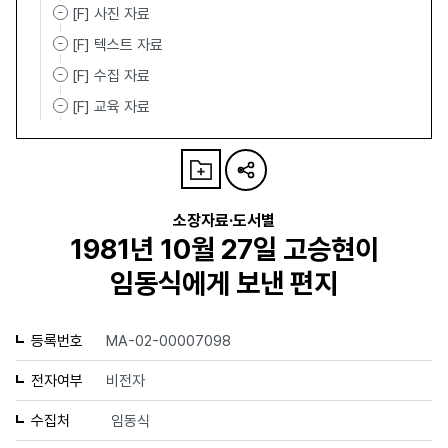
[F] 사진 자료
[F] 텍스트 자료
[F] 수집 자료
[F] 교육 자료
소장자료·도서별
1981년 10월 27일 고승현이
임동식에게 보낸 편지
등록번호
MA-02-00007098
전자여부
비전자
수집처
임동식