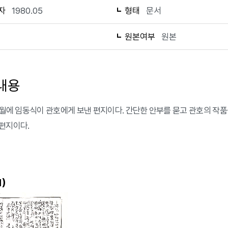
자
1980.05
형태
문서
1
원본여부
원본
내용
 5월에 임동식이 관호에게 보낸 편지이다. 간단한 안부를 묻고 관호의 작
편지이다.
)
1