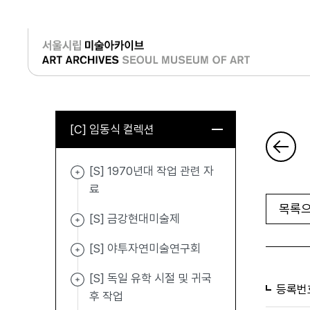
로그인
[C] 임동식 컬렉션
[S] 1970년대 작업 관련 자
료
목록으
[S] 금강현대미술제
[S] 야투자연미술연구회
[S] 독일 유학 시절 및 귀국
등록번
후 작업