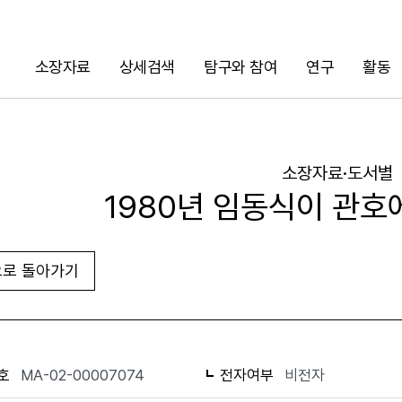
소장자료
상세검색
탐구와 참여
연구
활동
검색
소장자료·도서별
1980년 임동식이 관호
로 돌아가기
URL 복사
화면인쇄
호
MA-02-00007074
전자여부
비전자