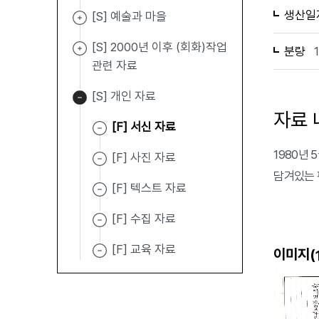
생산일
[S] 예술과 마을
[S] 2000년 이후 (회화)작업
분량
관련 자료
[S] 개인 자료
자료 
[F] 서신 자료
1980년
[F] 사진 자료
담겨있는 
[F] 텍스트 자료
[F] 수집 자료
[F] 교육 자료
이미지(