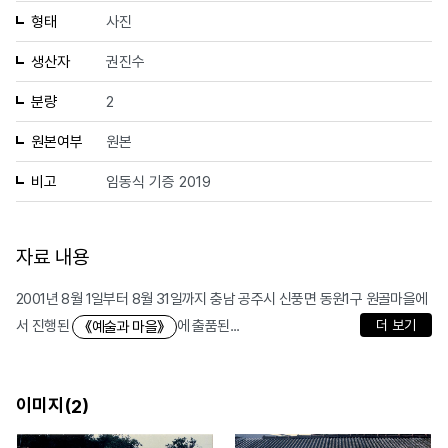
형태
사진
생산자
권진수
분량
2
원본여부
원본
비고
임동식 기증 2019
자료 내용
2001년 8월 1일부터 8월 31일까지 충남 공주시 신풍면 동원1구 원골마을에
서 진행된
에 출품된...
더 보기
《예술과 마을》
이미지(
)
2