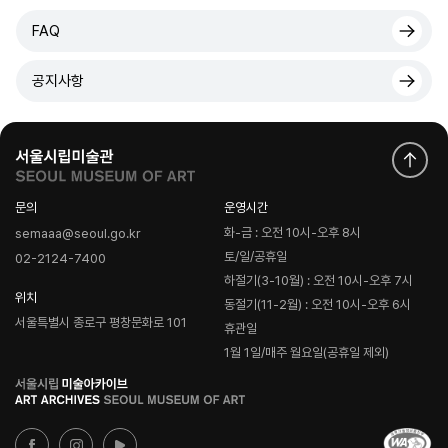
FAQ
공지사항
문의
운영시간
화-금 : 오전 10시-오후 8시
semaaa@seoul.go.kr
토/일/공휴일
02-2124-7400
하절기(3-10월) : 오전 10시-오후 7시
위치
동절기(11-2월) : 오전 10시-오후 6시
서울특별시 종로구 평창문화로 101
휴관일
1월 1일/매주 월요일(공휴일 제외)
로
고