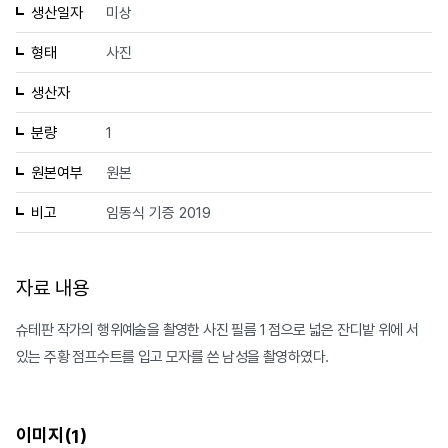
생산일자
미상
형태
사진
생산자
분량
1
원본여부
원본
비고
임동식 기증 2019
자료 내용
슈테판 작가의 행위예술을 촬영한 사진 필름 1 점으로 넓은 잔디밭 위에 서
있는 주황 점프수트를 입고 모자를 쓴 남성을 촬영하였다.
이미지(
)
1