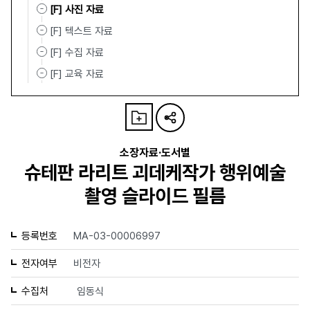
[F] 사진 자료
[F] 텍스트 자료
[F] 수집 자료
[F] 교육 자료
소장자료·도서별
슈테판 라리트 괴데케작가 행위예술
촬영 슬라이드 필름
등록번호
MA-03-00006997
전자여부
비전자
수집처
임동식