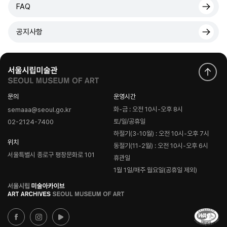
FAQ
공지사항
문의
운영시간
화-금 : 오전 10시-오후 8시
semaaa@seoul.go.kr
토/일/공휴일
02-2124-7400
하절기(3-10월) : 오전 10시-오후 7시
위치
동절기(11-2월) : 오전 10시-오후 6시
서울특별시 종로구 평창문화로 101
휴관일
1월 1일/매주 월요일(공휴일 제외)
로
고