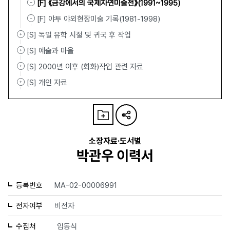
[F] 《금강에서의 국제자연미술전》(1991~1995)
[F] 야투 야외현장미술 기록(1981-1998)
[S] 독일 유학 시절 및 귀국 후 작업
[S] 예술과 마을
[S] 2000년 이후 (회화)작업 관련 자료
[S] 개인 자료
소장자료·도서별
박관우 이력서
등록번호
MA-02-00006991
전자여부
비전자
수집처
임동식