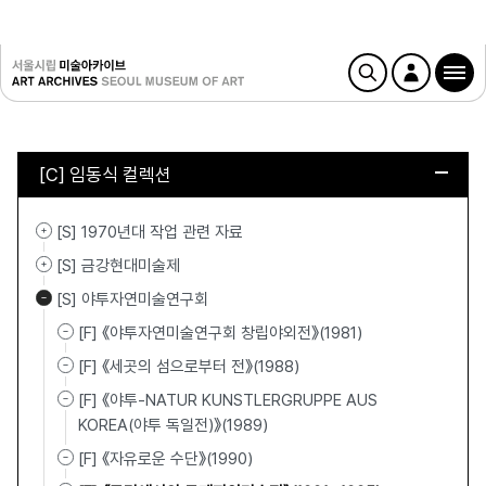
[C] 임동식 컬렉션
[S] 1970년대 작업 관련 자료
[S] 금강현대미술제
[S] 야투자연미술연구회
[F] 《야투자연미술연구회 창립야외전》(1981)
[F] 《세곳의 섬으로부터 전》(1988)
[F] 《야투-NATUR KUNSTLERGRUPPE AUS
KOREA(야투 독일전)》(1989)
[F] 《자유로운 수단》(1990)