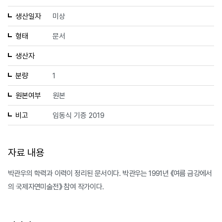
생산일자
미상
형태
문서
생산자
분량
1
원본여부
원본
비고
임동식 기증 2019
자료 내용
박관우의 학력과 이력이 정리된 문서이다. 박관우는 1991년 《여름 금강에서
의 국제자연미술전》 참여 작가이다.