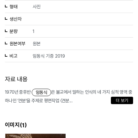
형태
사진
생산자
분량
1
원본여부
원본
비고
임동식 기증 2019
자료 내용
1970년 중후반
은 불교에서 말하는 인식의 네 가지 심적 영역 중
임동식
하나인 '견분'을 주제로 평면작업 〈견분...
더 보기
이미지(
)
1