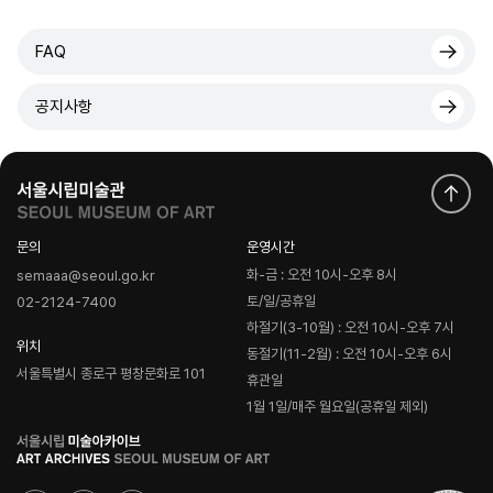
FAQ
공지사항
문의
운영시간
화-금 : 오전 10시-오후 8시
semaaa@seoul.go.kr
토/일/공휴일
02-2124-7400
하절기(3-10월) : 오전 10시-오후 7시
위치
동절기(11-2월) : 오전 10시-오후 6시
서울특별시 종로구 평창문화로 101
휴관일
1월 1일/매주 월요일(공휴일 제외)
로
고