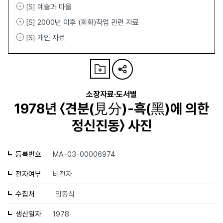
[S] 예술과 마을
[S] 2000년 이후 (회화)작업 관련 자료
[S] 개인 자료
소장자료·도서별
1978년 〈견분(見分)-흑(黑)에 의한
정신진동〉 사진
등록번호
MA-03-00006974
전자여부
비전자
수집처
임동식
생산일자
1978