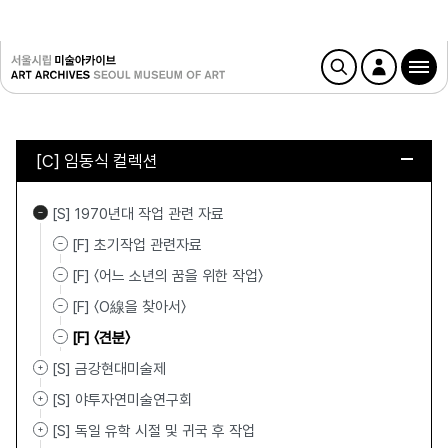
[C] 임동식 컬렉션
[S] 1970년대 작업 관련 자료
[F] 초기작업 관련자료
[F] 〈어느 소년의 꿈을 위한 작업〉
[F] 〈O線을 찾아서〉
[F] 〈견분〉
[S] 금강현대미술제
[S] 야투자연미술연구회
[S] 독일 유학 시절 및 귀국 후 작업