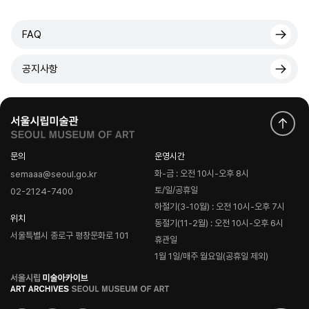
FAQ
공지사항
문의
운영시간
화-금 : 오전 10시-오후 8시
semaaa@seoul.go.kr
토/일/공휴일
02-2124-7400
하절기(3-10월) : 오전 10시-오후 7시
위치
동절기(11-2월) : 오전 10시-오후 6시
서울특별시 종로구 평창문화로 101
휴관일
1월 1일/매주 월요일(공휴일 제외)
로
고