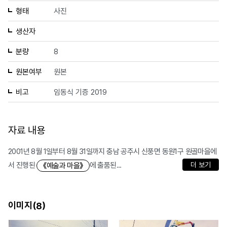
형태
사진
생산자
분량
8
원본여부
원본
비고
임동식 기증 2019
자료 내용
2001년 8월 1일부터 8월 31일까지 충남 공주시 신풍면 동원1구 원골마을에
서 진행된
에 출품된...
더 보기
《예술과 마을》
이미지(
)
8