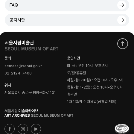
FAQ
공지사항
문의
운영시간
화-금 : 오전 10시-오후 8시
semaaa@seoul.go.kr
토/일/공휴일
02-2124-7400
하절기(3-10월) : 오전 10시-오후 7시
위치
동절기(11-2월) : 오전 10시-오후 6시
서울특별시 종로구 평창문화로 101
휴관일
1월 1일/매주 월요일(공휴일 제외)
로
고