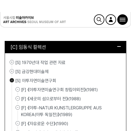
[C] 임동식 컬렉션
[S] 1970년대 작업 관련 자료
[S] 금강현대미술제
[S] 야투자연미술연구회
[F] 《야투자연미술연구회 창립야외전》(1981)
[F] 《세곳의 섬으로부터 전》(1988)
[F] 《야투-NATUR KUNSTLERGRUPPE AUS
KOREA(야투 독일전)》(1989)
[F] 《자유로운 수단》(1990)