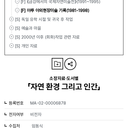
[F] 《금강에서의 국제자연미술전》(1991~1995)
[F] 야투 야외현장미술 기록(1981-1998)
[S] 독일 유학 시절 및 귀국 후 작업
[S] 예술과 마을
[S] 2000년 이후 (회화)작업 관련 자료
[S] 개인 자료
소장자료·도서별
「자연 환경 그리고 인간」
등록번호
MA-02-00006878
전자여부
비전자
수집처
임동식