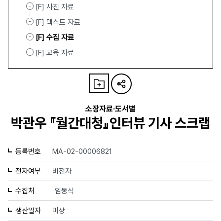
[F] 사진 자료
[F] 텍스트 자료
[F] 수집 자료
[F] 교육 자료
소장자료·도서별
박관우 『월간대청』인터뷰 기사 스크랩
등록번호
MA-02-00006821
전자여부
비전자
수집처
임동식
생산일자
미상