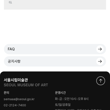
다.
FAQ
공지사항
문의
운영시간
화-금 : 오전 10시-오후 8시
semaaa@seoul.go.kr
토/일/공휴일
02-2124-7400