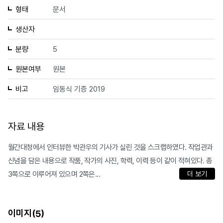
형태
문서
생산자
분량
5
원본여부
원본
비고
임동식 기증 2019
자료 내용
월간대청에서 인터뷰한 박관우의 기사가 실린 것을 스크랩하였다. 작업관과
신념을 담은 내용으로 작품, 작가의 사진, 학력, 이력 등이 같이 적혀있다. 총
3쪽으로 이루어져 있으며 2쪽은...
더 보기
이미지(
)
5