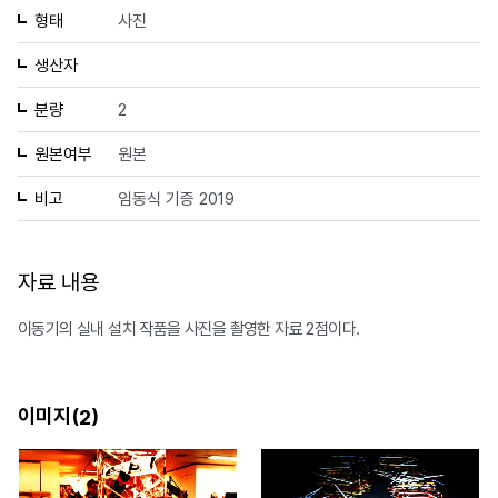
형태
사진
생산자
분량
2
원본여부
원본
비고
임동식 기증 2019
자료 내용
이동기의 실내 설치 작품을 사진을 촬영한 자료 2점이다.
이미지(
)
2