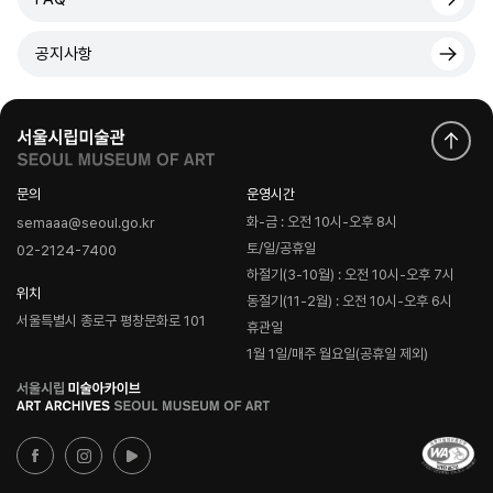
공지사항
문의
운영시간
화-금 : 오전 10시-오후 8시
semaaa@seoul.go.kr
토/일/공휴일
02-2124-7400
하절기(3-10월) : 오전 10시-오후 7시
위치
동절기(11-2월) : 오전 10시-오후 6시
서울특별시 종로구 평창문화로 101
휴관일
1월 1일/매주 월요일(공휴일 제외)
로
고