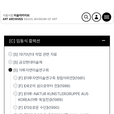
[C] 임동식 컬렉션
[S] 1970년대 작업 관련 자료
[S] 금강현대미술제
[S] 야투자연미술연구회
[F] 《야투자연미술연구회 창립야외전》(1981)
[F] 《세곳의 섬으로부터 전》(1988)
[F] 《야투-NATUR KUNSTLERGRUPPE AUS
KOREA(야투 독일전)》(1989)
[F] 《자유로운 수단》(1990)