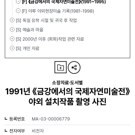
[F] 《금강에서의 국제자연미술전》(1991~1995)
[F] 야투 야외현장미술 기록(1981-1998)
[S] 독일 유학 시절 및 귀국 후 작업
[S] 예술과 마을
[S] 2000년 이후 (회화)작업 관련 자료
[S] 개인 자료
소장자료·도서별
1991년 《금강에서의 국제자연미술전》
야외 설치작품 촬영 사진
등록번호
MA-03-00006779
전자여부
비전자