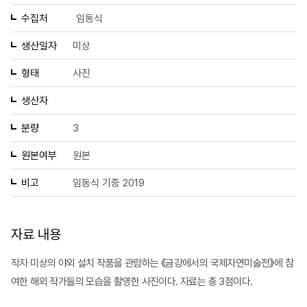
수집처
임동식
생산일자
미상
형태
사진
생산자
분량
3
원본여부
원본
비고
임동식 기증 2019
자료 내용
작자 미상의 야외 설치 작품을 관람하는 《금강에서의 국제자연미술전》에 참
여한 해외 작가들의 모습을 촬영한 사진이다. 자료는 총 3점이다.