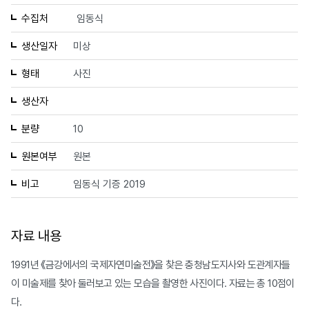
수집처
임동식
생산일자
미상
형태
사진
생산자
분량
10
원본여부
원본
비고
임동식 기증 2019
자료 내용
1991년 《금강에서의 국제자연미술전》을 찾은 충청남도지사와 도관계자들
이 미술제를 찾아 둘러보고 있는 모습을 촬영한 사진이다. 자료는 총 10점이
다.