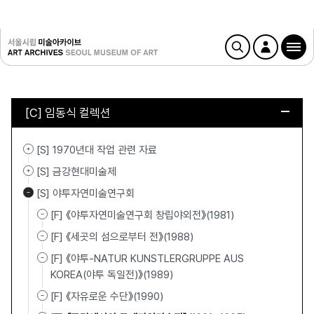
[C] 임동식 컬렉션
[S] 1970년대 작업 관련 자료
[S] 금강현대미술제
[S] 야투자연미술연구회
[F] 《야투자연미술연구회 창립야외전》(1981)
[F] 《세곳의 섬으로부터 전》(1988)
[F] 《야투-NATUR KUNSTLERGRUPPE AUS
KOREA(야투 독일전)》(1989)
[F] 《자유로운 수단》(1990)