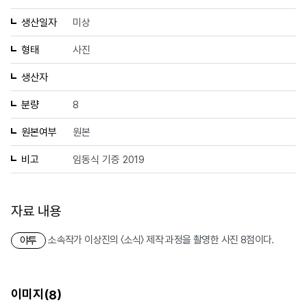
생산일자
미상
형태
사진
생산자
분량
8
원본여부
원본
비고
임동식 기증 2019
자료 내용
소속작가 이상진의 〈소식〉 제작 과정을 촬영한 사진 8점이다.
야투
이미지(
)
8