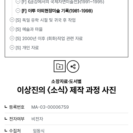
[F] 《금강에서의 국제자연미술전》(1991~1995)
[F] 야투 야외현장미술 기록(1981-1998)
[S] 독일 유학 시절 및 귀국 후 작업
[S] 예술과 마을
[S] 2000년 이후 (회화)작업 관련 자료
[S] 개인 자료
소장자료·도서별
이상진의 〈소식〉 제작 과정 사진
등록번호
MA-03-00006759
전자여부
비전자
수집처
임동식