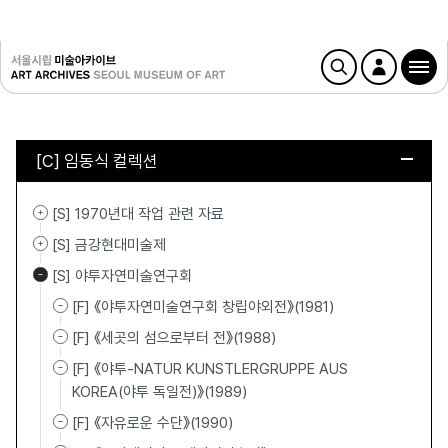
[C] 임동식 컬렉션
[S] 1970년대 작업 관련 자료
[S] 금강현대미술제
[S] 야투자연미술연구회
[F] 《야투자연미술연구회 창립야외전》(1981)
[F] 《세곳의 섬으로부터 전》(1988)
[F] 《야투-NATUR KUNSTLERGRUPPE AUS
KOREA(야투 독일전)》(1989)
[F] 《자유로운 수단》(1990)