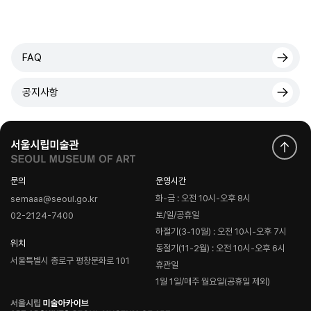
FAQ
공지사항
문의
운영시간
화-금 : 오전 10시-오후 8시
semaaa@seoul.go.kr
토/일/공휴일
02-2124-7400
하절기(3-10월) : 오전 10시-오후 7시
위치
동절기(11-2월) : 오전 10시-오후 6시
서울특별시 종로구 평창문화로 101
휴관일
1월 1일/매주 월요일(공휴일 제외)
로
고