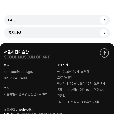
FAQ
공지사항
문의
운영시간
화-금 : 오전 10시-오후 8시
semaaa@seoul.go.kr
토/일/공휴일
02-2124-7400
하절기(3-10월) : 오전 10시-오후 7시
위치
동절기(11-2월) : 오전 10시-오후 6시
서울특별시 종로구 평창문화로 101
휴관일
1월 1일/매주 월요일(공휴일 제외)
로
고