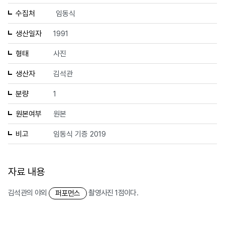
수집처
임동식
생산일자
1991
형태
사진
생산자
김석관
분량
1
원본여부
원본
비고
임동식 기증 2019
자료 내용
김석관의 야외
촬영사진 1점이다.
퍼포먼스