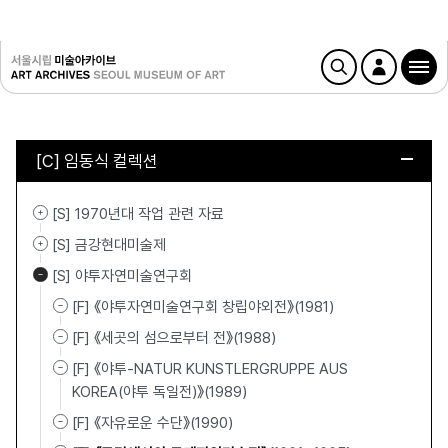
[C] 임동식 컬렉션
[S] 1970년대 작업 관련 자료
[S] 금강현대미술제
[S] 야투자연미술연구회
[F] 《야투자연미술연구회 창립야외전》(1981)
[F] 《세곳의 섬으로부터 전》(1988)
[F] 《야투-NATUR KUNSTLERGRUPPE AUS
KOREA(야투 독일전)》(1989)
[F] 《자유로운 수단》(1990)