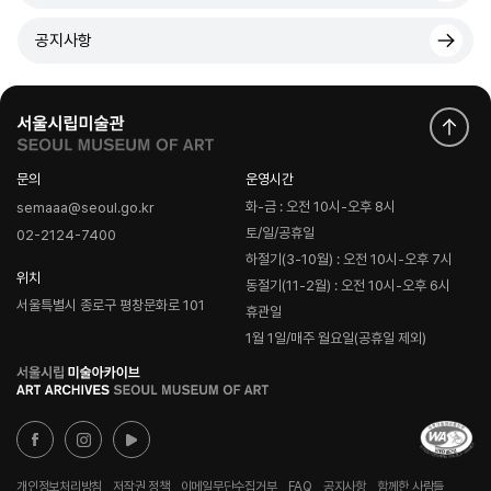
공지사항
문의
운영시간
화-금 : 오전 10시-오후 8시
semaaa@seoul.go.kr
토/일/공휴일
02-2124-7400
하절기(3-10월) : 오전 10시-오후 7시
위치
동절기(11-2월) : 오전 10시-오후 6시
서울특별시 종로구 평창문화로 101
휴관일
1월 1일/매주 월요일(공휴일 제외)
로
고
개인정보처리방침
저작권 정책
이메일무단수집거부
FAQ
공지사항
함께한 사람들