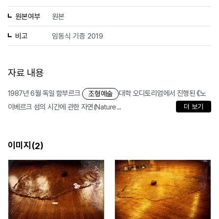
원본여부
원본
비고
임동식 기증 2019
자료 내용
1987년 6월 독일 함부르크
대학 오디토리엄에서 진행된 《노
조형예술
이베르크 섬의 시간에 관한 자연(Nature...
더 보기
이미지(
)
2