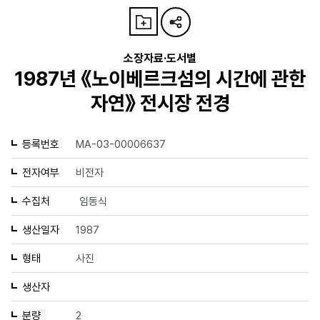
소장자료·도서별
1987년 《노이베르크섬의 시간에 관한
자연》 전시장 전경
등록번호
MA-03-00006637
전자여부
비전자
수집처
임동식
생산일자
1987
형태
사진
생산자
분량
2