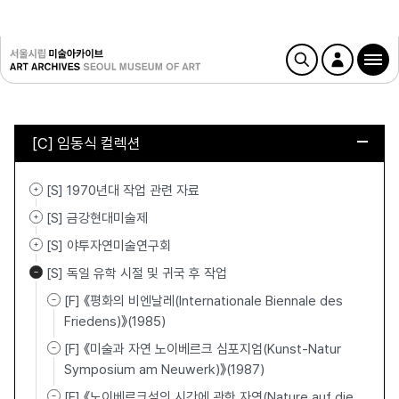
[C] 임동식 컬렉션
[S] 1970년대 작업 관련 자료
[S] 금강현대미술제
[S] 야투자연미술연구회
[S] 독일 유학 시절 및 귀국 후 작업
[F] 《평화의 비엔날레(Internationale Biennale des
Friedens)》(1985)
[F] 《미술과 자연 노이베르크 심포지엄(Kunst-Natur
Symposium am Neuwerk)》(1987)
[F] 《노이베르크섬의 시간에 관한 자연(Nature auf die