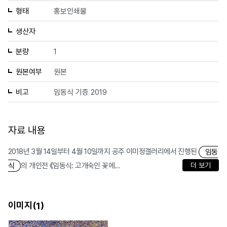
형태
홍보인쇄물
생산자
분량
1
원본여부
원본
비고
임동식 기증 2019
자료 내용
2018년 3월 14일부터 4월 10일까지 공주 이미정갤러리에서 진행된
임동
의 개인전 《임동식: 고개숙인 꽃에...
더 보기
식
이미지(
)
1