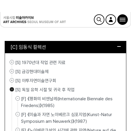
[C] 임동식 컬렉션
[S] 1970년대 작업 관련 자료
[S] 금강현대미술제
[S] 야투자연미술연구회
[S] 독일 유학 시절 및 귀국 후 작업
[F] 《평화의 비엔날레(Internationale Biennale des
Friedens)》(1985)
[F] 《미술과 자연 노이베르크 심포지엄(Kunst-Natur
Symposium am Neuwerk)》(1987)
[F] 《노이베르크섬의 시간에 관한 자연(Nature auf die