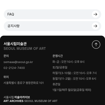
FAQ
공지사항
문의
운영시간
화-금 : 오전 10시-오후 8시
semaaa@seoul.go.kr
토/일/공휴일
02-2124-7400
하절기(3-10월) : 오전 10시-오후 7시
위치
동절기(11-2월) : 오전 10시-오후 6시
서울특별시 종로구 평창문화로 101
휴관일
1월 1일/매주 월요일(공휴일 제외)
로
고