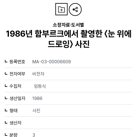
소장자료·도서별
1986년 함부르크에서 촬영한 〈눈 위에
드로잉〉 사진
등록번호
MA-03-00006609
전자여부
비전자
수집처
임동식
생산일자
1986
형태
사진
생산자
분량
3