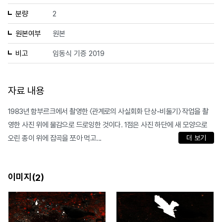
분량
2
원본여부
원본
비고
임동식 기증 2019
자료 내용
1983년 함부르크에서 촬영한 〈관계로의 사실회화 단상-비둘기〉 작업을 촬
영한 사진 위에 물감으로 드로잉한 것이다. 1점은 사진 하단에 새 모양으로
오린 종이 위에 잡곡을 쪼아 먹고...
더 보기
이미지(
)
2