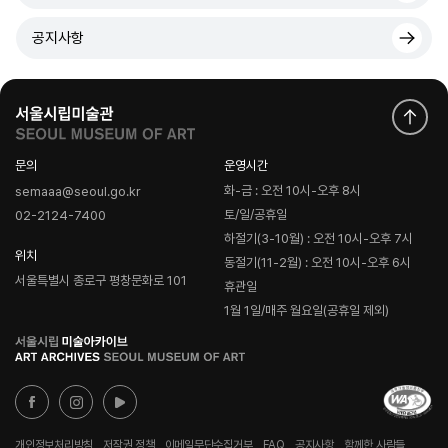
공지사항
문의
운영시간
화-금 : 오전 10시-오후 8시
semaaa@seoul.go.kr
토/일/공휴일
02-2124-7400
하절기(3-10월) : 오전 10시-오후 7시
위치
동절기(11-2월) : 오전 10시-오후 6시
서울특별시 종로구 평창문화로 101
휴관일
1월 1일/매주 월요일(공휴일 제외)
로
고
개인정보처리방침
저작권 정책
이메일무단수집거부
FAQ
공지사항
함께한 사람들