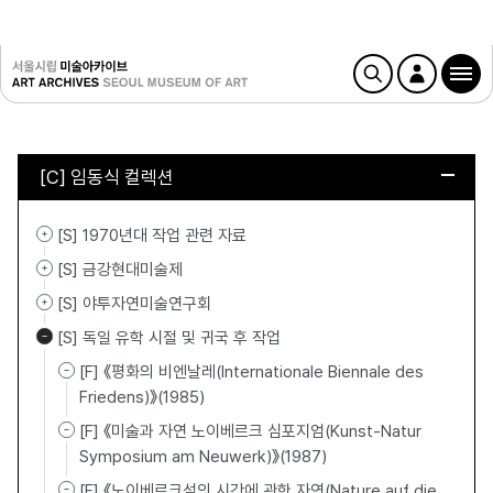
[C] 임동식 컬렉션
[S] 1970년대 작업 관련 자료
[S] 금강현대미술제
[S] 야투자연미술연구회
[S] 독일 유학 시절 및 귀국 후 작업
[F] 《평화의 비엔날레(Internationale Biennale des
Friedens)》(1985)
[F] 《미술과 자연 노이베르크 심포지엄(Kunst-Natur
Symposium am Neuwerk)》(1987)
[F] 《노이베르크섬의 시간에 관한 자연(Nature auf die