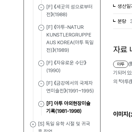
생산일
[F] 《세곳의 섬으로부터
전》(1988)
분량
[F] 《야투-NATUR
KUNSTLERGRUPPE
AUS KOREA(야투 독일
자료 
전)》(1989)
[F] 《자유로운 수단》
(
야투
(1990)
기되어 있
의 『야투
[F] 《금강에서의 국제자
연미술전》(1991~1995)
[F] 야투 야외현장미술
기록(1981-1998)
이미지(
[S] 독일 유학 시절 및 귀국
후 작업