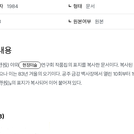
자
1984
형태
문서
3
원본여부
원본
내용
野投) 야외
연구회 작품집의 표지를 복사한 문서이다. 복사된
현장미술
으나 이는 83년 겨울의 오기이다. 공주 금강 백사장에서 열린 10회부터
(野投)』의 표지가 복사되어 이어 붙어져 있다.
)
3