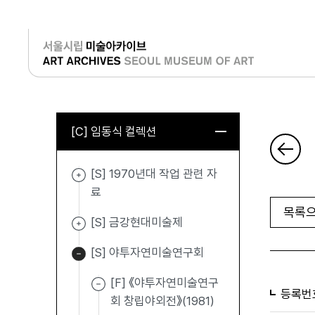
로그인
[C] 임동식 컬렉션
[S] 1970년대 작업 관련 자
료
목록으
[S] 금강현대미술제
[S] 야투자연미술연구회
[F] 《야투자연미술연구
등록번
회 창립야외전》(1981)