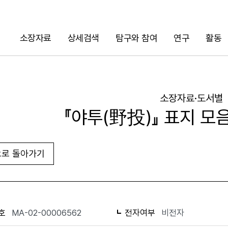
소장자료
상세검색
탐구와 참여
연구
활동
검색
소장자료·도서별
『야투(野投)』 표지 모음
로 돌아가기
URL 복사
화면인쇄
호
MA-02-00006562
전자여부
비전자