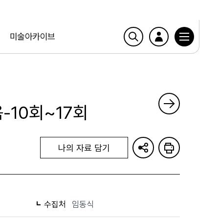
미술아카이브
-10회~17회
나의 자료 담기
수집처
임동식