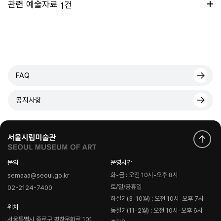
관련 예술자료
건
1
FAQ
공지사항
문의
운영시간
화-금 : 오전 10시-오후 8시
semaaa@seoul.go.kr
토/일/공휴일
02-2124-7400
하절기(3-10월) : 오전 10시-오후 7시
위치
동절기(11-2월) : 오전 10시-오후 6시
서울특별시 종로구 평창문화로 101