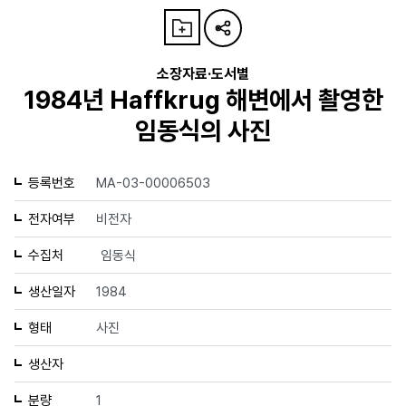
소장자료·도서별
1984년 Haffkrug 해변에서 촬영한
임동식의 사진
등록번호
MA-03-00006503
전자여부
비전자
수집처
임동식
생산일자
1984
형태
사진
생산자
분량
1