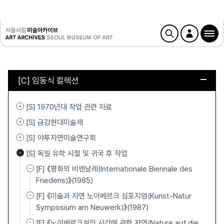
[C] 임동식 컬렉션
[S] 1970년대 작업 관련 자료
[S] 금강현대미술제
[S] 야투자연미술연구회
[S] 독일 유학 시절 및 귀국 후 작업
[F] 《평화의 비엔날레(Internationale Biennale des
Friedens)》(1985)
[F] 《미술과 자연 노이베르크 심포지엄(Kunst-Natur
Symposium am Neuwerk)》(1987)
[F] 《노이베르크섬의 시간에 관한 자연(Nature auf die