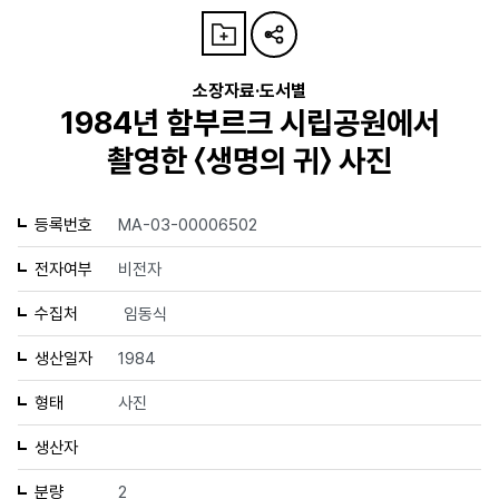
소장자료·도서별
1984년 함부르크 시립공원에서
촬영한 〈생명의 귀〉 사진
등록번호
MA-03-00006502
전자여부
비전자
수집처
임동식
생산일자
1984
형태
사진
생산자
분량
2