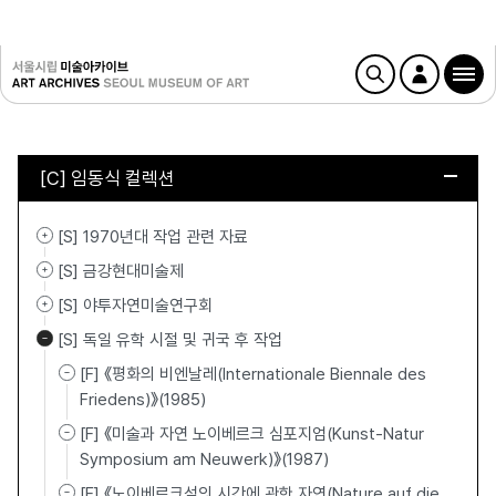
[C] 임동식 컬렉션
[S] 1970년대 작업 관련 자료
[S] 금강현대미술제
[S] 야투자연미술연구회
[S] 독일 유학 시절 및 귀국 후 작업
[F] 《평화의 비엔날레(Internationale Biennale des
Friedens)》(1985)
[F] 《미술과 자연 노이베르크 심포지엄(Kunst-Natur
Symposium am Neuwerk)》(1987)
[F] 《노이베르크섬의 시간에 관한 자연(Nature auf die