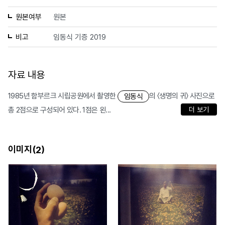
원본여부
원본
비고
임동식 기증 2019
자료 내용
1985년 함부르크 시립공원에서 촬영한
의 〈생명의 귀〉 사진으로
임동식
총 2점으로 구성되어 있다. 1점은 왼...
더 보기
이미지(
)
2