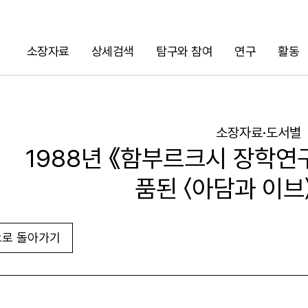
소장자료
상세검색
탐구와 참여
연구
활동
검색
소장자료·도서별
1988년 《함부르크시 장학연
품된 〈아담과 이브
로 돌아가기
URL 복사
화면인쇄