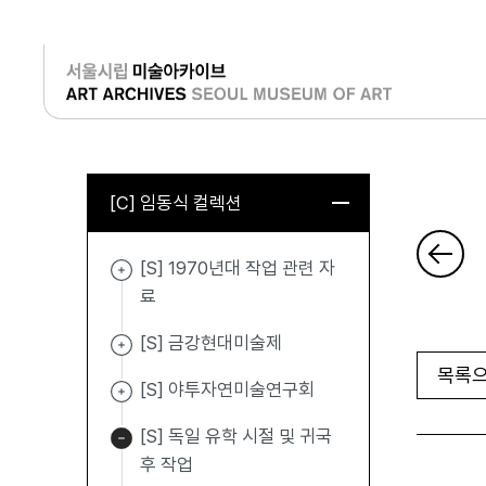
로그인
[C] 임동식 컬렉션
[S] 1970년대 작업 관련 자
료
[S] 금강현대미술제
목록으
[S] 야투자연미술연구회
[S] 독일 유학 시절 및 귀국
후 작업