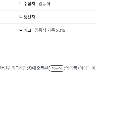
수집처
임동식
생산자
비고
임동식 기증 2019
 장학연구 귀국개인전》에 출품된
의 작품 〈아담과 이
임동식