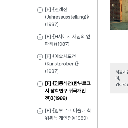
[F] 《연례전
(Jahresausstellung)》
(1987)
[F] 《H시에서 사념의 잎
파리》(1987)
[F] 《예술시도전
(Kunstproben)》
(1987)
서울시립
며,
[F] 《임동식전(함부르크
영리적
시 장학연구 귀국개인
전)》(1988)
[F] 《함부르크 미술대 학
위취득 개인전》(1989)