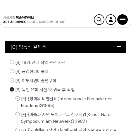
[C] 임동식 컬렉션
[S] 1970년대 작업 관련 자료
[S] 금강현대미술제
[S] 야투자연미술연구회
[S] 독일 유학 시절 및 귀국 후 작업
[F] 《평화의 비엔날레(Internationale Biennale des
Friedens)》(1985)
[F] 《미술과 자연 노이베르크 심포지엄(Kunst-Natur
Symposium am Neuwerk)》(1987)
[F] 《노이베르크섬의 시간에 관한 자연(Nature auf die