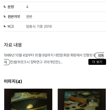
분량
4
원본여부
원본
비고
임동식 기증 2019
자료 내용
1988년 10월 4일부터 10월 9일까지 대전문화원 화랑에서 진행된 《
임동
전(함부르크시 장학연구 귀국개인전)...
더 보기
식
이미지(
)
4