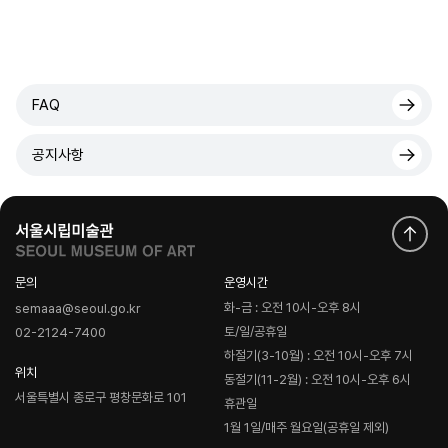
FAQ
공지사항
문의
운영시간
화-금 : 오전 10시-오후 8시
semaaa@seoul.go.kr
토/일/공휴일
02-2124-7400
하절기(3-10월) : 오전 10시-오후 7시
위치
동절기(11-2월) : 오전 10시-오후 6시
서울특별시 종로구 평창문화로 101
휴관일
1월 1일/매주 월요일(공휴일 제외)