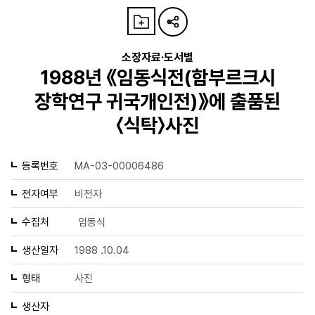
소장자료·도서별
1988년 《임동식전(함부르크시
장학연구 귀국개인전)》에 출품된
〈식탁〉사진
등록번호
MA-03-00006486
전자여부
비전자
수집처
임동식
생산일자
1988 .10.04
형태
사진
생산자