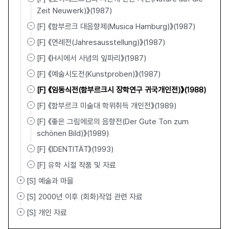
Zeit Neuwerk)》(1987)
[F] 《함부르크 대음향제(Musica Hamburg)》(1987)
[F] 《연례전(Jahresausstellung)》(1987)
[F] 《H시에서 사념의 잎파리》(1987)
[F] 《예술시도전(Kunstproben)》(1987)
[F] 《임동식전(함부르크시 장학연구 귀국개인전)》(1988)
[F] 《함부르크 미술대 학위취득 개인전》(1989)
[F] 《좋은 그림에로의 음향전(Der Gute Ton zum
schönen Bild)》(1989)
[F] 《IDENTITÄT》(1993)
[F] 유학 시절 작품 및 자료
[S] 예술과 마을
[S] 2000년 이후 (회화)작업 관련 자료
[S] 개인 자료