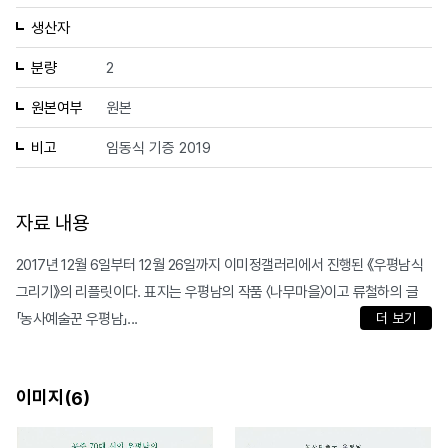
생산자
분량
2
원본여부
원본
비고
임동식 기증 2019
자료 내용
2017년 12월 6일부터 12월 26일까지 이미정갤러리에서 진행된 《우평남식
그리기》의 리플릿이다. 표지는 우평남의 작품 〈나무마을〉이고 류철하의 글
「농사예술꾼 우평남」...
더 보기
이미지(
)
6