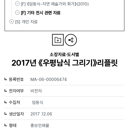
[F] 《임동식-자연 예술가와 화가》(2010)
[F] 기타 전시 관련 자료
[S] 개인 자료
소장자료·도서별
2017년 《우평남식 그리기》리플릿
등록번호
MA-06-00006474
전자여부
비전자
수집처
임동식
생산일자
2017 .12.06
형태
홍보인쇄물