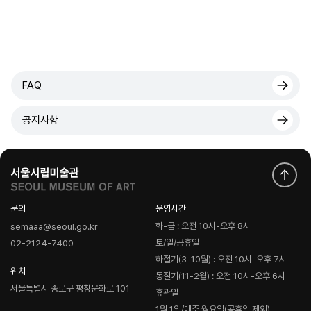
FAQ
공지사항
문의
운영시간
화-금 : 오전 10시-오후 8시
semaaa@seoul.go.kr
토/일/공휴일
02-2124-7400
하절기(3-10월) : 오전 10시-오후 7시
위치
동절기(11-2월) : 오전 10시-오후 6시
서울특별시 종로구 평창문화로 101
휴관일
1월 1일/매주 월요일(공휴일 제외)