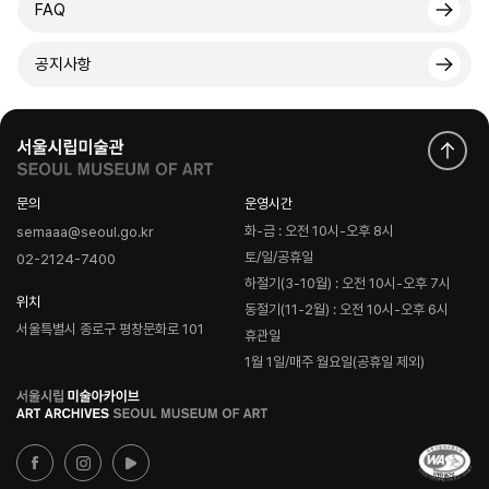
FAQ
공지사항
문의
운영시간
화-금 : 오전 10시-오후 8시
semaaa@seoul.go.kr
토/일/공휴일
02-2124-7400
하절기(3-10월) : 오전 10시-오후 7시
위치
동절기(11-2월) : 오전 10시-오후 6시
서울특별시 종로구 평창문화로 101
휴관일
1월 1일/매주 월요일(공휴일 제외)
로
고