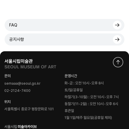
FAQ
공지사항
문의
운영시간
화-금 : 오전 10시-오후 8시
semaaa@seoul.go.kr
토/일/공휴일
02-2124-7400
하절기(3-10월) : 오전 10시-오후 7시
위치
동절기(11-2월) : 오전 10시-오후 6시
서울특별시 종로구 평창문화로 101
휴관일
1월 1일/매주 월요일(공휴일 제외)
로
고