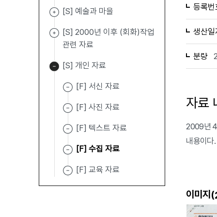
등록번
[S] 예술과 마을
생산일
[S] 2000년 이후 (회화)작업
관련 자료
분량
[S] 개인 자료
[F] 서신 자료
자료 
[F] 사진 자료
2009년
[F] 텍스트 자료
내용이다.
[F] 수집 자료
[F] 교육 자료
이미지(