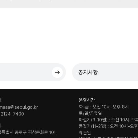
공지사항
의
운영시간
화-금 : 오전 10시-오후 8시
maaa@seoul.go.kr
토/일/공휴일
-2124-7400
하절기(3-10월) : 오전 10시-오
치
동절기(11-2월) : 오전 10시-오
울특별시 종로구 평창문화로 101
휴관일