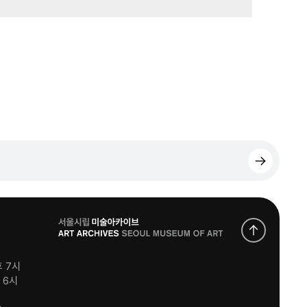
로
고
후 7시
후 6시