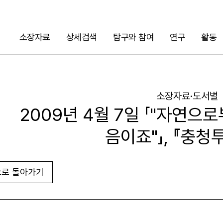
소장자료
상세검색
탐구와 참여
연구
활동
검색
소장자료·도서별
2009년 4월 7일 「"자연으
음이죠"」, 『충청
로 돌아가기
URL 복사
화면인쇄