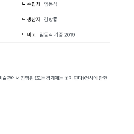
수집처
임동식
생산자
김항룡
비고
임동식 기증 2019
시립미술관에서 진행된 《모든 경계에는 꽃이 핀다》전시에 관한