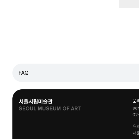
FAQ
문
se
02
위
서