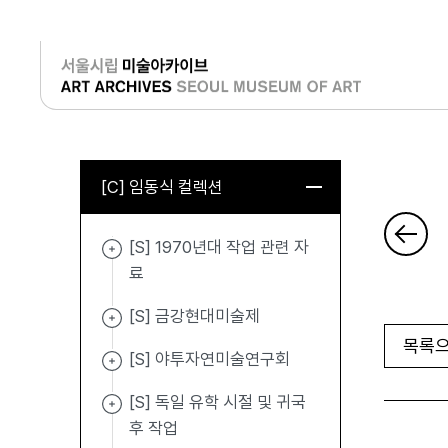
로그인
[C] 임동식 컬렉션
[S] 1970년대 작업 관련 자
료
[S] 금강현대미술제
목록으
[S] 야투자연미술연구회
[S] 독일 유학 시절 및 귀국
후 작업