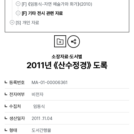
[F] 《임동식-자연 예술가와 화가》(2010)
[F] 기타 전시 관련 자료
[S] 개인 자료
소장자료·도서별
2011년 《산수정경》 도록
등록번호
MA-01-00006361
전자여부
비전자
수집처
임동식
생산일자
2011 .11.04
형태
도서간행물