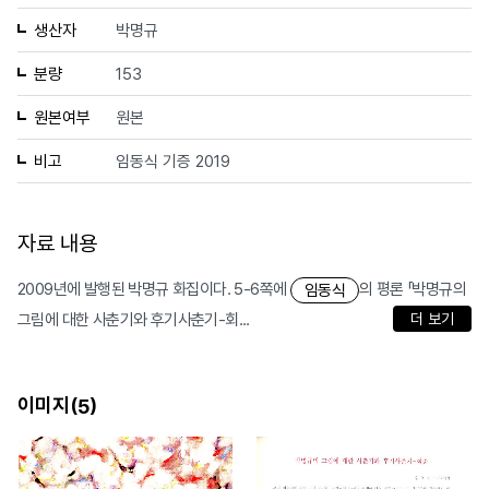
생산자
박명규
분량
153
원본여부
원본
비고
임동식 기증 2019
자료 내용
2009년에 발행된 박명규 화집이다. 5-6쪽에
의 평론 「박명규의
임동식
그림에 대한 사춘기와 후기사춘기-회...
더 보기
이미지(
)
5