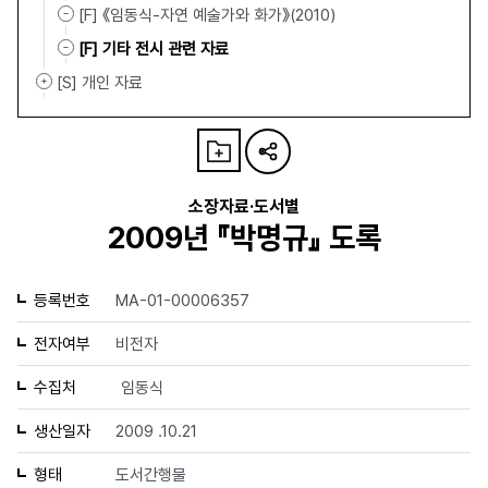
[F] 《임동식-자연 예술가와 화가》(2010)
[F] 기타 전시 관련 자료
[S] 개인 자료
소장자료·도서별
2009년 『박명규』 도록
등록번호
MA-01-00006357
전자여부
비전자
수집처
임동식
생산일자
2009 .10.21
형태
도서간행물