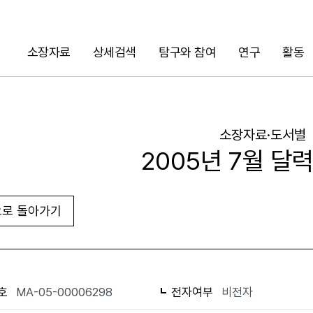
소장자료
상세검색
탐구와 참여
연구
활동
검색
소장자료·도서별
2005년 7월 달
로 돌아가기
URL 복사
화면인쇄
호
MA-05-00006298
전자여부
비전자