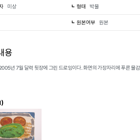
자
미상
형태
박물
1
원본여부
원본
내용
2005년 7월 달력 뒷장에 그린 드로잉이다. 화면의 가장자리에 푸른 
)
1