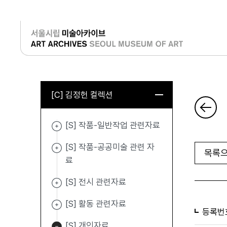
로그인
[C] 김정헌 컬렉션
[S] 작품-일반작업 관련자료
[S] 작품-공공미술 관련 자
목록으
료
[S] 전시 관련자료
[S] 활동 관련자료
등록번
[S] 개인자료