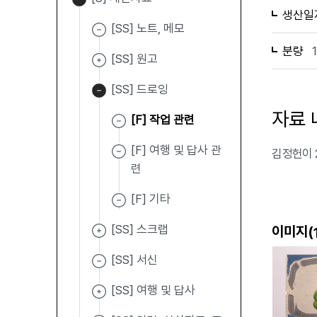
생산일
[SS] 노트, 메모
분량
[SS] 원고
[SS] 드로잉
자료 
[F] 작업 관련
[F] 여행 및 답사 관
김정헌이 
련
[F] 기타
[SS] 스크랩
이미지(
[SS] 서신
[SS] 여행 및 답사